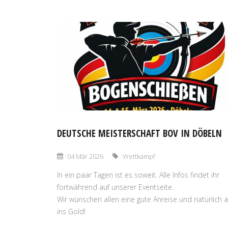
DEUTSCHE MEISTERSCHAFT BOV IN DÖBELN
04 Mär 2026
Wettkampf
In ein paar Tagen ist es soweit. Alle Infos findet ihr
fortwährend auf unserer Eventseite.
Wir wünschen allen eine gute Anreise und natürlich a
ins Gold!