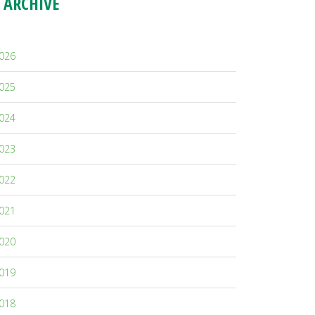
ARCHIVE
026
025
024
023
022
021
020
019
018