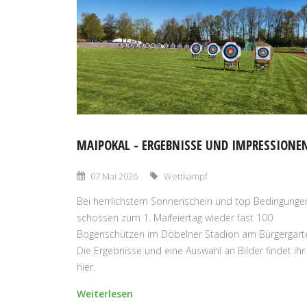
MAIPOKAL - ERGEBNISSE UND IMPRESSIONE
07 Mai 2026
Wettkampf
Bei herrlichstem Sonnenschein und top Bedingunge
schossen zum 1. Maifeiertag wieder fast 100
Bogenschützen im Döbelner Stadion am Bürgergart
Die Ergebnisse und eine Auswahl an Bilder findet ihr
hier.
Weiterlesen