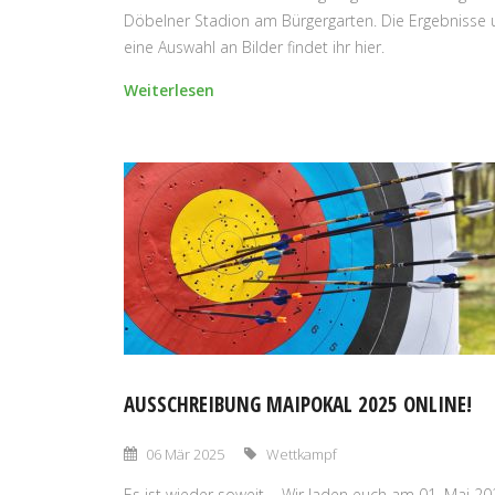
Döbelner Stadion am Bürgergarten. Die Ergebnisse
eine Auswahl an Bilder findet ihr hier.
Weiterlesen
AUSSCHREIBUNG MAIPOKAL 2025 ONLINE!
06 Mär 2025
Wettkampf
Es ist wieder soweit.... Wir laden euch am 01. Mai 2