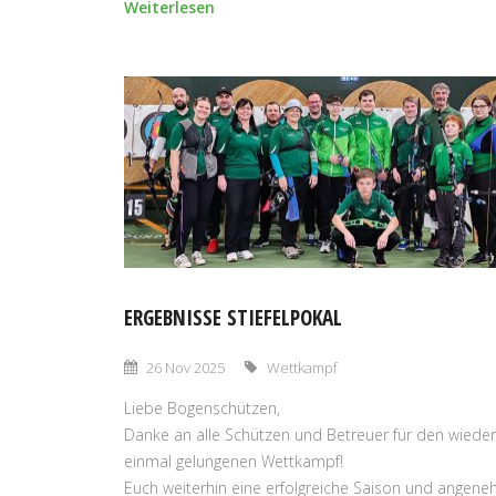
Weiterlesen
ERGEBNISSE STIEFELPOKAL
26 Nov 2025
Wettkampf
Liebe Bogenschützen,
Danke an alle Schützen und Betreuer für den wieder
einmal gelungenen Wettkampf!
Euch weiterhin eine erfolgreiche Saison und angen