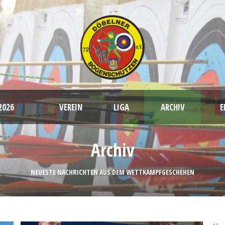
2026
VEREIN
LIGA
ARCHIV
E
Satzung, Beitragsordnung und weitere Dokumente
Archiv
Sportstätten
NEUESTE NACHRICHTEN AUS DEM WETTKAMPFGESCHEHEN
Bogenarten
Training