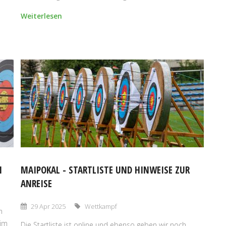
Weiterlesen
N
MAIPOKAL - STARTLISTE UND HINWEISE ZUR
ANREISE
29 Apr 2025
Wettkampf
n
 im
Die Startliste ist online und ebenso geben wir noch