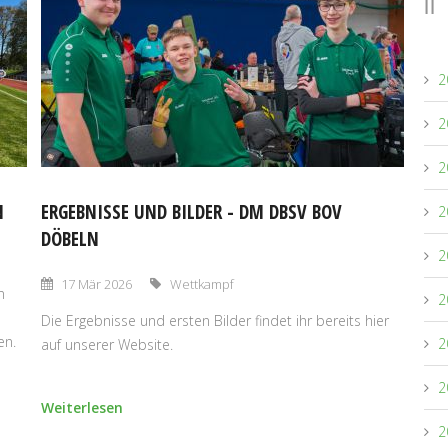
Mitglied werden
2
2
2
N
ERGEBNISSE UND BILDER - DM DBSV BOV
2
DÖBELN
2
17 Mär 2026
Wettkampf
n
2
Die Ergebnisse und ersten Bilder findet ihr bereits hier
en.
2
auf unserer Website.
2
Weiterlesen
2