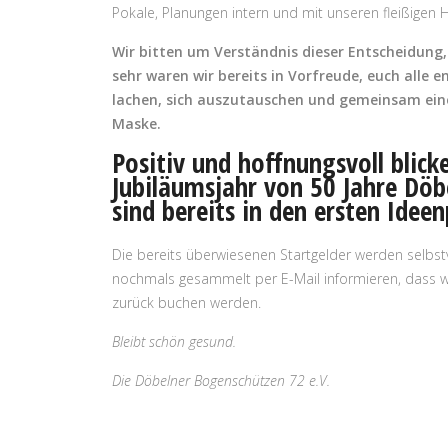
Pokale, Planungen intern und mit unseren fleißigen Hel
Wir bitten um Verständnis dieser Entscheidung, d
sehr waren wir bereits in Vorfreude, euch alle e
lachen, sich auszutauschen und gemeinsam ein
Maske.
Positiv und hoffnungsvoll blick
Jubiläumsjahr von 50 Jahre Döb
sind bereits in den ersten Ideen
Die bereits überwiesenen Startgelder werden selbst
nochmals gesammelt per E-Mail informieren, dass wi
zurück buchen werden.
Bleibt schön gesund.
Die Döbelner Bogenschützen 72 e.V.