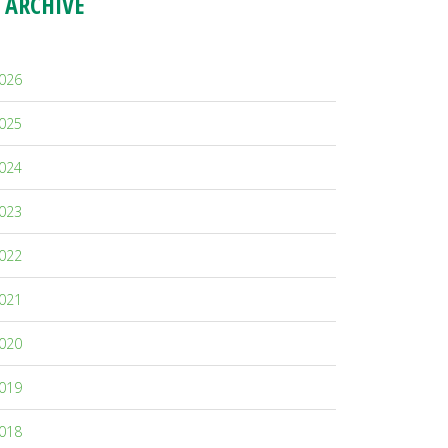
ARCHIVE
026
025
024
023
022
021
020
019
018