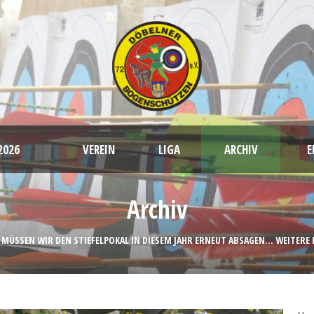
2026
VEREIN
LIGA
ARCHIV
E
Satzung, Beitragsordnung und weitere Dokumente
Archiv
Sportstätten
ÜSSEN WIR DEN STIEFELPOKAL IN DIESEM JAHR ERNEUT ABSAGEN... WEITERE I
Bogenarten
Training