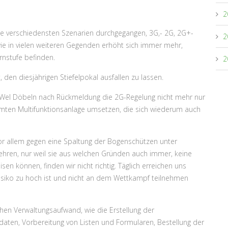
2
die verschiedensten Szenarien durchgegangen, 3G,- 2G, 2G+-
2
wie in vielen weiteren Gegenden erhöht sich immer mehr,
nstufe befinden.
2
den diesjährigen Stiefelpokal ausfallen zu lassen.
lWel Döbeln nach Rückmeldung die 2G-Regelung nicht mehr nur
amten Multifunktionsanlage umsetzen, die sich wiederum auch
vor allem gegen eine Spaltung der Bogenschützen unter
wehren, nur weil sie aus welchen Gründen auch immer, keine
en können, finden wir nicht richtig. Täglich erreichen uns
isiko zu hoch ist und nicht an dem Wettkampf teilnehmen
hen Verwaltungsaufwand, wie die Erstellung der
daten, Vorbereitung von Listen und Formularen, Bestellung der