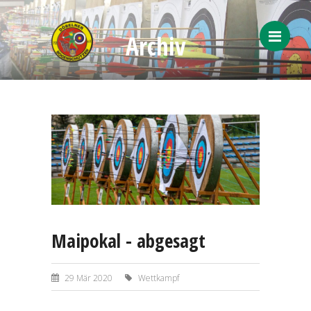
Archiv
Menü
Maipokal - abgesagt
29 Mär 2020
Wettkampf